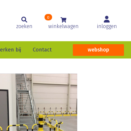
0
zoeken
winkelwagen
inloggen
erken bij
Contact
webshop