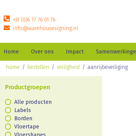
+31 (0)6 17 76 01 76
info@warehousesigning.nl
Home
Over ons
Impact
Samenwerking
home
bestellen
veiligheid
aanrijbeveiliging
Productgroepen
Alle producten
Labels
Borden
Vloertape
Vloershapes