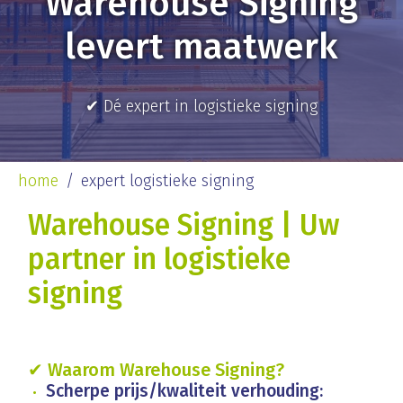
Warehouse Signing
levert maatwerk
✔ Dé expert in logistieke signing
home
expert logistieke signing
Warehouse Signing | Uw
partner in logistieke
signing
✔ Waarom Warehouse Signing?
Scherpe prijs/kwaliteit verhouding: